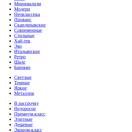
Минимализм
Модерн
Неоклассика
Прованс
Скандинавские
Современные
Стильные
Хай-тек
Эко
Итальянские
Ретро
Шале
Барокко
Светлые
Темные
Яркие
Металлик
В рассрочку
Недорогие
Премиум-класс
Элитные
Дешевые
Эконом-класс