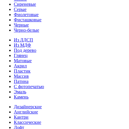
Сиреневые
Серые
Фиолетовые
Фисташковые
Черные
Черно-белые
Из ЛДСП
Из МДФ
Под дерево
Глянец
Матовые
Акрил
Пластик
Массив
Патина
С фотопечатью
Эмаль
Камень
Дизайнерские
Английские
Кантри
Классические
Лофт