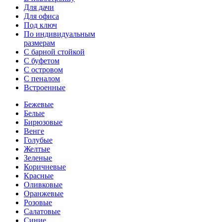
Для дачи
Для офиса
Под ключ
По индивидуальным
размерам
С барной стойкой
С буфетом
С островом
С пеналом
Встроенные
Бежевые
Белые
Бирюзовые
Венге
Голубые
Желтые
Зеленые
Коричневые
Красные
Оливковые
Оранжевые
Розовые
Салатовые
Синие