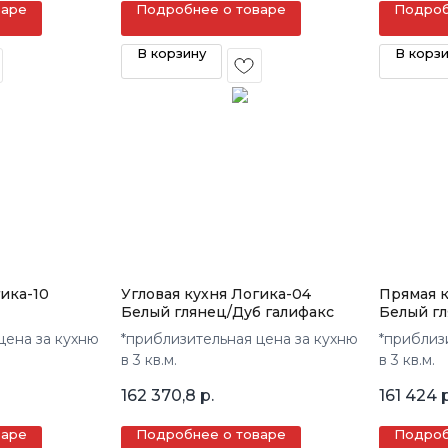
варе
Подробнее о товаре
Подроб
В корзину
В корз
гика-10
Угловая кухня Логика-04
Прямая к
Белый глянец/Дуб галифакс
Белый гл
цена за кухню
*приблизительная цена за кухню
*приблиз
в 3 кв.м.
в 3 кв.м.
162 370,8
р.
161 424
р
варе
Подробнее о товаре
Подроб