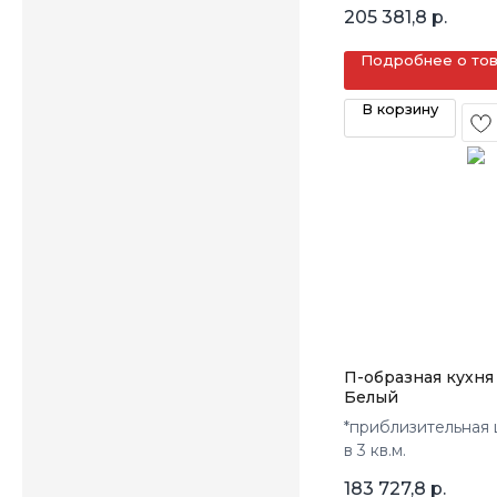
205 381,8
р.
Подробнее о то
В корзину
П-образная кухн
Белый
*приблизительная 
в 3 кв.м.
183 727,8
р.