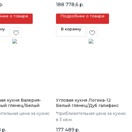
р.
188 778,6
р.
нее о товаре
Подробнее о товаре
ину
В корзину
ая кухня Валерия-
Угловая кухня Логика-12
лый глянец/Белый
Белый глянец/Дуб галифакс
ительная цена за кухню
*приблизительная цена за кухню
в 3 кв.м.
8
р.
177 489
р.