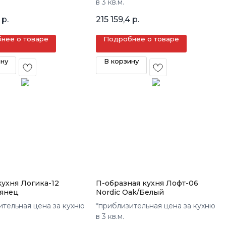
в 3 кв.м.
р.
215 159,4
р.
нее о товаре
Подробнее о товаре
ину
В корзину
кухня Логика-12
П-образная кухня Лофт-06
лянец
Nordic Oak/Белый
ительная цена за кухню
*приблизительная цена за кухню
в 3 кв.м.