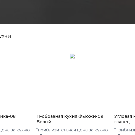
кухни
гика-08
П-образная кухня Фьюжн-09
Угловая 
Белый
глянец
цена за кухню
*приблизительная цена за кухню
*приблиз