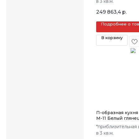
в 3 кв.м.
249 863,4
р.
Подробнее о то
В корзину
П-образная кухня
М-11 Белый гляне
*приблизительная 
в 3 кв.м.