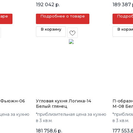
192 042
р.
189 387
варе
Подробнее о товаре
Подроб
В корзину
В корз
я Фьюжн-06
Угловая кухня Логика-14
П-образн
Белый глянец
М-08 Бе
цена за кухню
*приблизительная цена за кухню
*приблиз
в 3 кв.м.
в 3 кв.м.
181 758,6
р.
177 553,