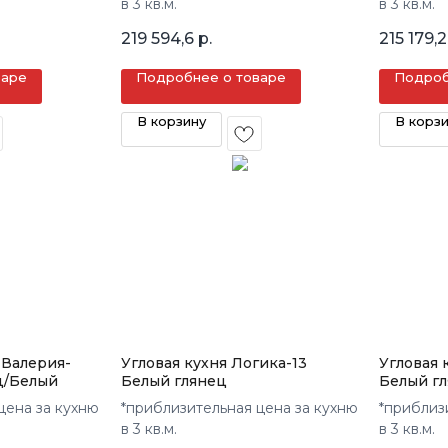
в 3 кв.м.
в 3 кв.м.
219 594,6
р.
215 179,2
варе
Подробнее о товаре
Подроб
В корзину
В корз
 Валерия-
Угловая кухня Логика-13
Угловая 
ц/Белый
Белый глянец
Белый г
цена за кухню
*приблизительная цена за кухню
*приблиз
в 3 кв.м.
в 3 кв.м.