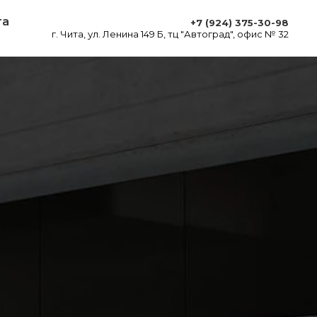
та
+7 (924) 375-30-98
г. Чита, ул. Ленина 149 Б, тц "Автоград", офис № 32