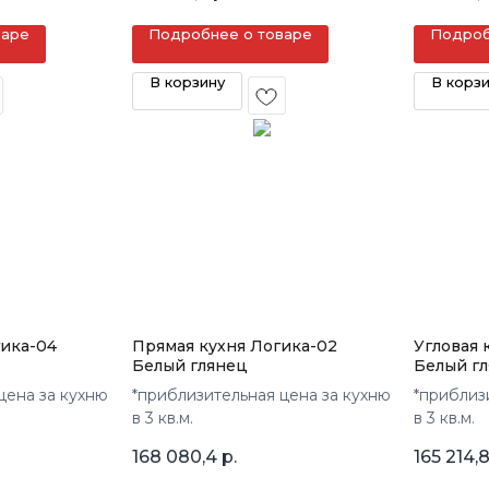
варе
Подробнее о товаре
Подроб
В корзину
В корз
гика-04
Прямая кухня Логика-02
Угловая 
Белый глянец
Белый г
цена за кухню
*приблизительная цена за кухню
*приблиз
в 3 кв.м.
в 3 кв.м.
168 080,4
р.
165 214,