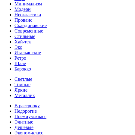
Минимализм
Модерн
Неоклассика
Прованс
Скандинавские
Современные
Стильные
Хай-тек
Эко
Итальянские
Ретро
Шале
Барокко
Светлые
Темные
Яркие
Металлик
В рассрочку
Недорогие
Премиум-класс
Элитные
Дешевые
Эконом-класс