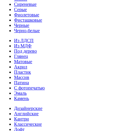
Сиреневые
Серые
Фиолетовые
Фисташковые
Черные
Черно-белые
Из ЛДСП
Из МДФ
Под дерево
Глянец
Матовые
Акрил
Пластик
Массив
Патина
С фотопечатью
Эмаль
Камень
Дизайнерские
Английские
Кантри
Классические
Лофт