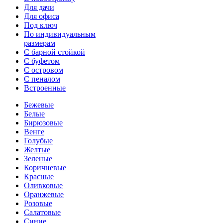
Для дачи
Для офиса
Под ключ
По индивидуальным
размерам
С барной стойкой
С буфетом
С островом
С пеналом
Встроенные
Бежевые
Белые
Бирюзовые
Венге
Голубые
Желтые
Зеленые
Коричневые
Красные
Оливковые
Оранжевые
Розовые
Салатовые
Синие