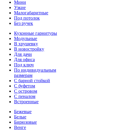
Мини
Узкие
Малогабаритные
Под потолок
Без ручек
Кухонные гарнитуры
Модульные
В хрущевку
В новостройку
Для дачи
Для офиса
Под ключ
По индивидуальным
размерам
С барной стойкой
С буфетом
С островом
С пеналом
Встроенные
Бежевые
Белые
Бирюзовые
Венге