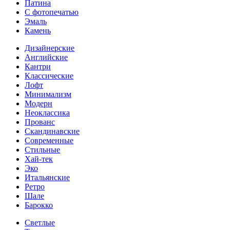
Патина
С фотопечатью
Эмаль
Камень
Дизайнерские
Английские
Кантри
Классические
Лофт
Минимализм
Модерн
Неоклассика
Прованс
Скандинавские
Современные
Стильные
Хай-тек
Эко
Итальянские
Ретро
Шале
Барокко
Светлые