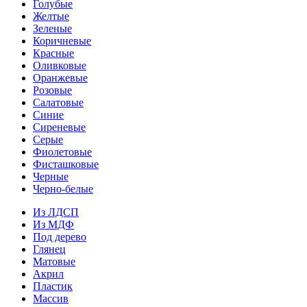
Голубые
Желтые
Зеленые
Коричневые
Красные
Оливковые
Оранжевые
Розовые
Салатовые
Синие
Сиреневые
Серые
Фиолетовые
Фисташковые
Черные
Черно-белые
Из ЛДСП
Из МДФ
Под дерево
Глянец
Матовые
Акрил
Пластик
Массив