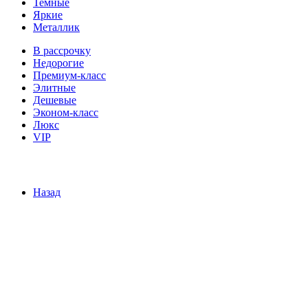
Темные
Яркие
Металлик
В рассрочку
Недорогие
Премиум-класс
Элитные
Дешевые
Эконом-класс
Люкс
VIP
Назад