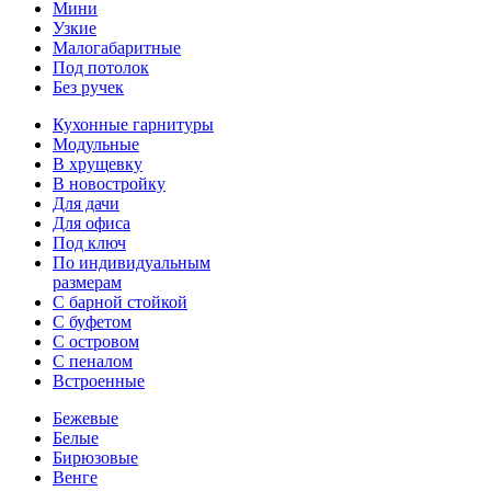
Мини
Узкие
Малогабаритные
Под потолок
Без ручек
Кухонные гарнитуры
Модульные
В хрущевку
В новостройку
Для дачи
Для офиса
Под ключ
По индивидуальным
размерам
С барной стойкой
С буфетом
С островом
С пеналом
Встроенные
Бежевые
Белые
Бирюзовые
Венге