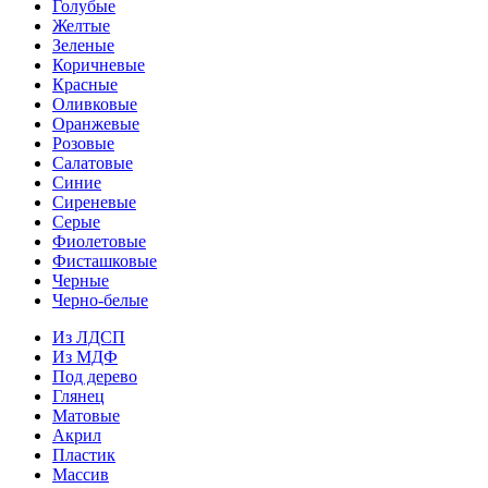
Голубые
Желтые
Зеленые
Коричневые
Красные
Оливковые
Оранжевые
Розовые
Салатовые
Синие
Сиреневые
Серые
Фиолетовые
Фисташковые
Черные
Черно-белые
Из ЛДСП
Из МДФ
Под дерево
Глянец
Матовые
Акрил
Пластик
Массив