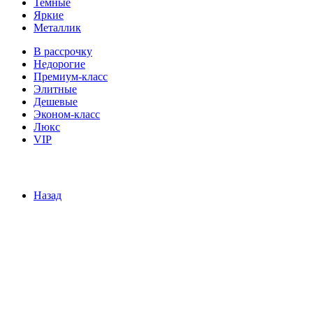
Темные
Яркие
Металлик
В рассрочку
Недорогие
Премиум-класс
Элитные
Дешевые
Эконом-класс
Люкс
VIP
Назад