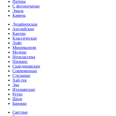
Патина
С фотопечатью
Эмаль
Камень
Дизайнерские
Английские
Кантри
Классические
Лофт
Минимализм
Модерн
Неоклассика
Прованс
Скандинавские
Современные
Стильные
Хай-тек
Эко
Итальянские
Ретро
Шале
Барокко
Светлые