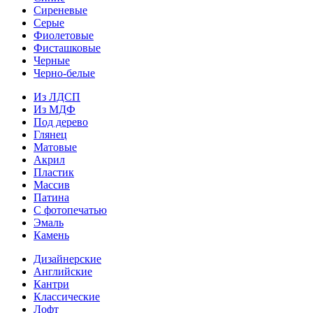
Сиреневые
Серые
Фиолетовые
Фисташковые
Черные
Черно-белые
Из ЛДСП
Из МДФ
Под дерево
Глянец
Матовые
Акрил
Пластик
Массив
Патина
С фотопечатью
Эмаль
Камень
Дизайнерские
Английские
Кантри
Классические
Лофт