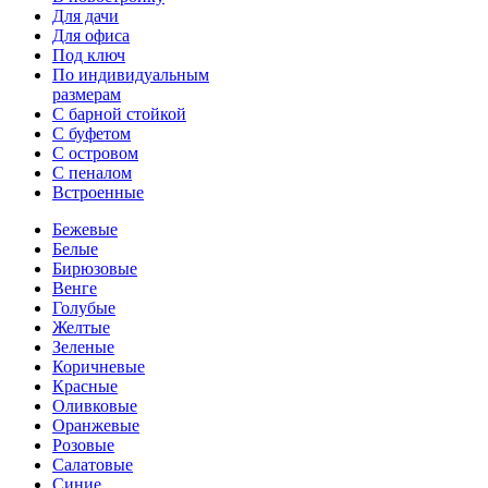
Для дачи
Для офиса
Под ключ
По индивидуальным
размерам
С барной стойкой
С буфетом
С островом
С пеналом
Встроенные
Бежевые
Белые
Бирюзовые
Венге
Голубые
Желтые
Зеленые
Коричневые
Красные
Оливковые
Оранжевые
Розовые
Салатовые
Синие