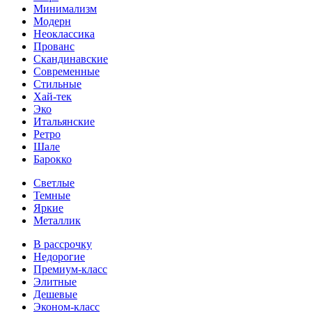
Минимализм
Модерн
Неоклассика
Прованс
Скандинавские
Современные
Стильные
Хай-тек
Эко
Итальянские
Ретро
Шале
Барокко
Светлые
Темные
Яркие
Металлик
В рассрочку
Недорогие
Премиум-класс
Элитные
Дешевые
Эконом-класс