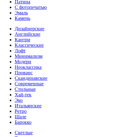
Патина
С фотопечатью
Эмаль
Камень
Дизайнерские
Английские
Кантри
Классические
Лофт
Минимализм
Модерн
Неоклассика
Прованс
Скандинавские
Современные
Стильные
Хай-тек
Эко
Итальянские
Ретро
Шале
Барокко
Светлые