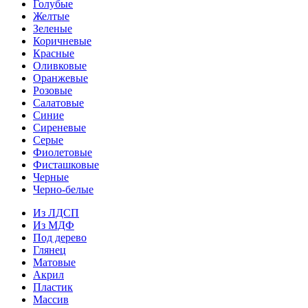
Голубые
Желтые
Зеленые
Коричневые
Красные
Оливковые
Оранжевые
Розовые
Салатовые
Синие
Сиреневые
Серые
Фиолетовые
Фисташковые
Черные
Черно-белые
Из ЛДСП
Из МДФ
Под дерево
Глянец
Матовые
Акрил
Пластик
Массив