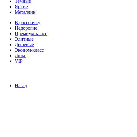
Темные
Яркие
Металлик
В рассрочку
Недорогие
Премиум-класс
Элитные
Дешевые
Эконом-класс
Люкс
VIP
Назад