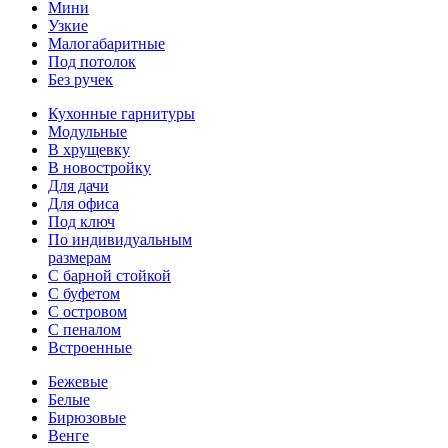
Мини
Узкие
Малогабаритные
Под потолок
Без ручек
Кухонные гарнитуры
Модульные
В хрущевку
В новостройку
Для дачи
Для офиса
Под ключ
По индивидуальным
размерам
С барной стойкой
С буфетом
С островом
С пеналом
Встроенные
Бежевые
Белые
Бирюзовые
Венге