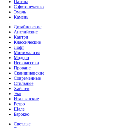
Патина
С фотопечатью
Эмаль
Камень
Дизайнерские
Английские
Кантри
Классические
Лофт
Минимализм
Модерн
Неоклассика
Прованс
Скандинавские
Современные
Стильные
Хай-тек
Эко
Итальянские
Ретро
Шале
Барокко
Светлые