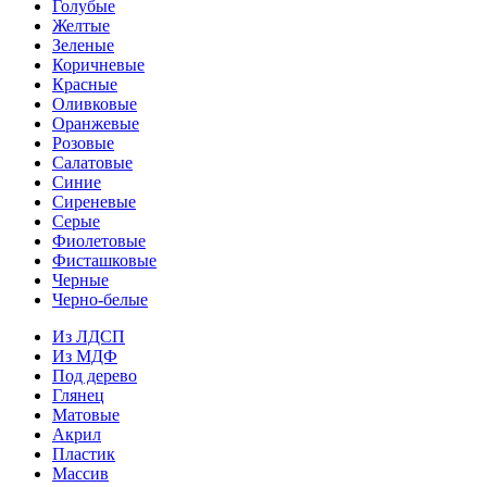
Голубые
Желтые
Зеленые
Коричневые
Красные
Оливковые
Оранжевые
Розовые
Салатовые
Синие
Сиреневые
Серые
Фиолетовые
Фисташковые
Черные
Черно-белые
Из ЛДСП
Из МДФ
Под дерево
Глянец
Матовые
Акрил
Пластик
Массив