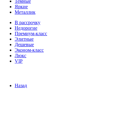
Темные
Яркие
Металлик
В рассрочку
Недорогие
Премиум-класс
Элитные
Дешевые
Эконом-класс
Люкс
VIP
Назад