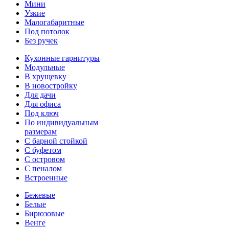
Мини
Узкие
Малогабаритные
Под потолок
Без ручек
Кухонные гарнитуры
Модульные
В хрущевку
В новостройку
Для дачи
Для офиса
Под ключ
По индивидуальным
размерам
С барной стойкой
С буфетом
С островом
С пеналом
Встроенные
Бежевые
Белые
Бирюзовые
Венге