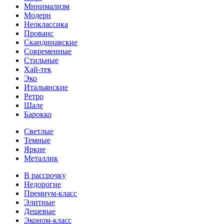
Минимализм
Модерн
Неоклассика
Прованс
Скандинавские
Современные
Стильные
Хай-тек
Эко
Итальянские
Ретро
Шале
Барокко
Светлые
Темные
Яркие
Металлик
В рассрочку
Недорогие
Премиум-класс
Элитные
Дешевые
Эконом-класс