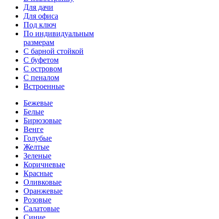
Для дачи
Для офиса
Под ключ
По индивидуальным
размерам
С барной стойкой
С буфетом
С островом
С пеналом
Встроенные
Бежевые
Белые
Бирюзовые
Венге
Голубые
Желтые
Зеленые
Коричневые
Красные
Оливковые
Оранжевые
Розовые
Салатовые
Синие