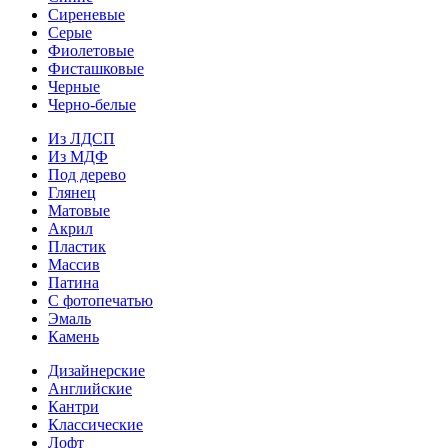
Сиреневые
Серые
Фиолетовые
Фисташковые
Черные
Черно-белые
Из ЛДСП
Из МДФ
Под дерево
Глянец
Матовые
Акрил
Пластик
Массив
Патина
С фотопечатью
Эмаль
Камень
Дизайнерские
Английские
Кантри
Классические
Лофт