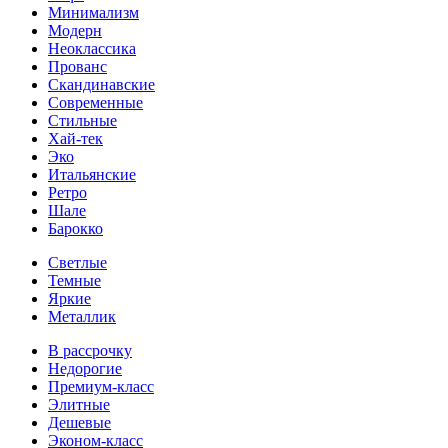
Минимализм
Модерн
Неоклассика
Прованс
Скандинавские
Современные
Стильные
Хай-тек
Эко
Итальянские
Ретро
Шале
Барокко
Светлые
Темные
Яркие
Металлик
В рассрочку
Недорогие
Премиум-класс
Элитные
Дешевые
Эконом-класс