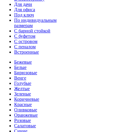
Для дачи
Для офиса
Под ключ
По индивидуальным
размерам
С барной стойкой
С буфетом
С островом
С пеналом
Встроенные
Бежевые
Белые
Бирюзовые
Венге
Голубые
Желтые
Зеленые
Коричневые
Красные
Оливковые
Оранжевые
Розовые
Салатовые
Синие