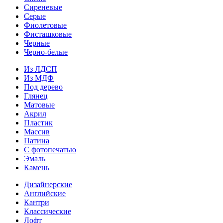
Сиреневые
Серые
Фиолетовые
Фисташковые
Черные
Черно-белые
Из ЛДСП
Из МДФ
Под дерево
Глянец
Матовые
Акрил
Пластик
Массив
Патина
С фотопечатью
Эмаль
Камень
Дизайнерские
Английские
Кантри
Классические
Лофт