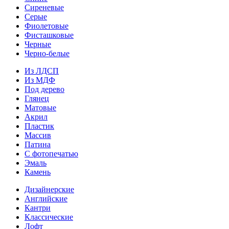
Сиреневые
Серые
Фиолетовые
Фисташковые
Черные
Черно-белые
Из ЛДСП
Из МДФ
Под дерево
Глянец
Матовые
Акрил
Пластик
Массив
Патина
С фотопечатью
Эмаль
Камень
Дизайнерские
Английские
Кантри
Классические
Лофт