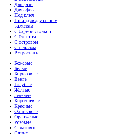
Для дачи
Для офиса
Под ключ
По индивидуальным
размерам
С барной стойкой
С буфетом
С островом
С пеналом
Встроенные
Бежевые
Белые
Бирюзовые
Венге
Голубые
Желтые
Зеленые
Коричневые
Красные
Оливковые
Оранжевые
Розовые
Салатовые
Синие