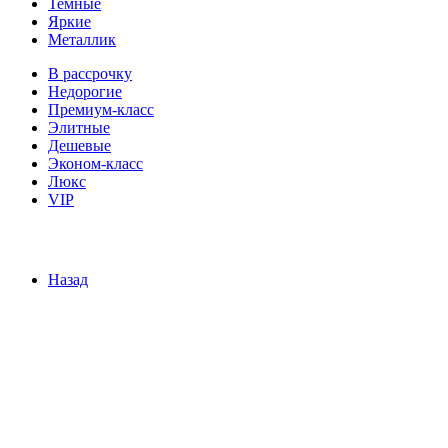
Темные
Яркие
Металлик
В рассрочку
Недорогие
Премиум-класс
Элитные
Дешевые
Эконом-класс
Люкс
VIP
Назад