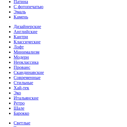
Патина
С фотопечатью
Эмаль
Камень
Дизайнерские
Английские
Кантри
Классические
Лофт
Минимализм
Модерн
Неоклассика
Прованс
Скандинавские
Современные
Стильные
Хай-тек
Эко
Итальянские
Ретро
Шале
Барокко
Светлые