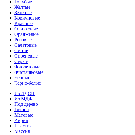
Голубые
Желтые
Зеленые
Коричневые
Красные
Оливковые
Оранжевые
Розовые
Салатовые
Синие
Сиреневые
Серые
Фиолетовые
Фисташковые
Черные
Черно-белые
Из ЛДСП
Из МДФ
Под дерево
Глянец
Матовые
Акрил
Пластик
Массив