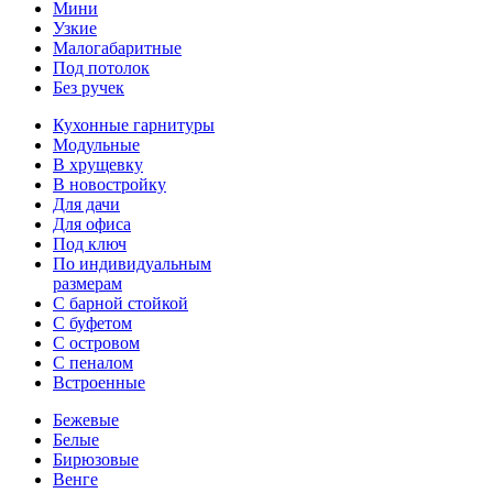
Мини
Узкие
Малогабаритные
Под потолок
Без ручек
Кухонные гарнитуры
Модульные
В хрущевку
В новостройку
Для дачи
Для офиса
Под ключ
По индивидуальным
размерам
С барной стойкой
С буфетом
С островом
С пеналом
Встроенные
Бежевые
Белые
Бирюзовые
Венге