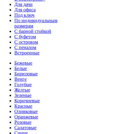
Для дачи
Для офиса
Под ключ
По индивидуальным
размерам
С барной стойкой
С буфетом
С островом
С пеналом
Встроенные
Бежевые
Белые
Бирюзовые
Венге
Голубые
Желтые
Зеленые
Коричневые
Красные
Оливковые
Оранжевые
Розовые
Салатовые
Синие