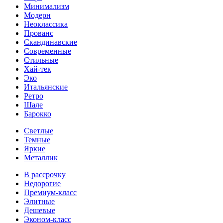
Минимализм
Модерн
Неоклассика
Прованс
Скандинавские
Современные
Стильные
Хай-тек
Эко
Итальянские
Ретро
Шале
Барокко
Светлые
Темные
Яркие
Металлик
В рассрочку
Недорогие
Премиум-класс
Элитные
Дешевые
Эконом-класс