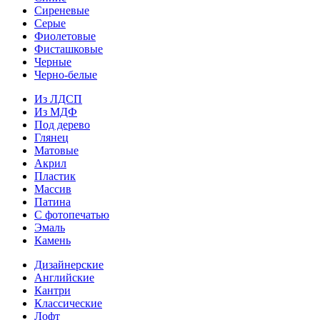
Сиреневые
Серые
Фиолетовые
Фисташковые
Черные
Черно-белые
Из ЛДСП
Из МДФ
Под дерево
Глянец
Матовые
Акрил
Пластик
Массив
Патина
С фотопечатью
Эмаль
Камень
Дизайнерские
Английские
Кантри
Классические
Лофт