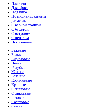
Для дачи
Для офиса
Под ключ
По индивидуальным
размерам
С барной стойкой
С буфетом
С островом
С пеналом
Встроенные
Бежевые
Белые
Бирюзовые
Венге
Голубые
Желтые
Зеленые
Коричневые
Красные
Оливковые
Оранжевые
Розовые
Салатовые
Синие