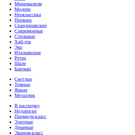
Минимализм
Модерн
Неоклассика
Прованс
Скандинавские
Современные
Стильные
Хай-тек
Эко
Итальянские
Ретро
Шале
Барокко
Светлые
Темные
Яркие
Металлик
В рассрочку
Недорогие
Премиум-класс
Элитные
Дешевые
Эконом-класс