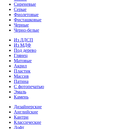
Сиреневые
Серые
Фиолетовые
Фисташковые
Черные
Черно-белые
Из ЛДСП
Из МДФ
Под дерево
Глянец
Матовые
Акрил
Пластик
Массив
Патина
С фотопечатью
Эмаль
Камень
Дизайнерские
Английские
Кантри
Классические
Лофт