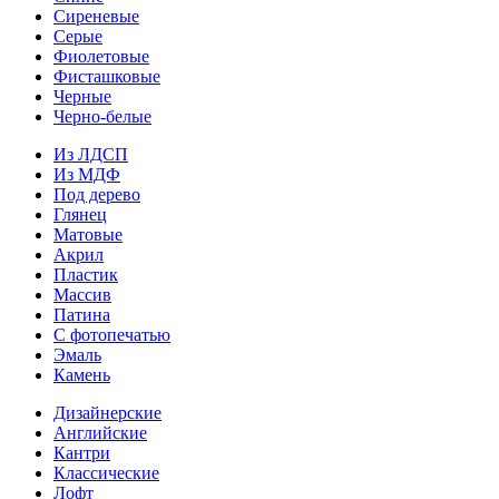
Сиреневые
Серые
Фиолетовые
Фисташковые
Черные
Черно-белые
Из ЛДСП
Из МДФ
Под дерево
Глянец
Матовые
Акрил
Пластик
Массив
Патина
С фотопечатью
Эмаль
Камень
Дизайнерские
Английские
Кантри
Классические
Лофт