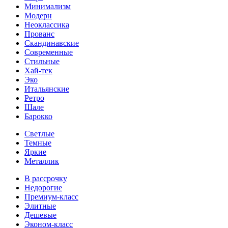
Минимализм
Модерн
Неоклассика
Прованс
Скандинавские
Современные
Стильные
Хай-тек
Эко
Итальянские
Ретро
Шале
Барокко
Светлые
Темные
Яркие
Металлик
В рассрочку
Недорогие
Премиум-класс
Элитные
Дешевые
Эконом-класс