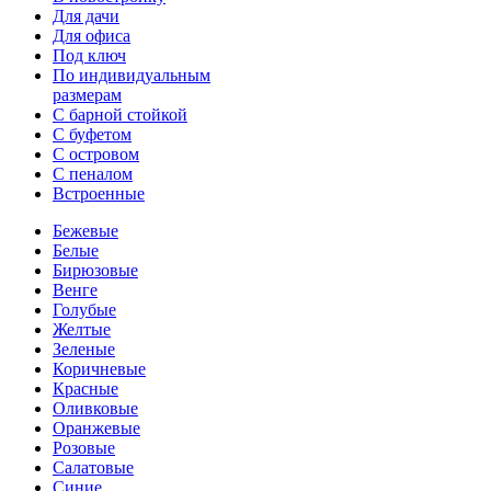
Для дачи
Для офиса
Под ключ
По индивидуальным
размерам
С барной стойкой
С буфетом
С островом
С пеналом
Встроенные
Бежевые
Белые
Бирюзовые
Венге
Голубые
Желтые
Зеленые
Коричневые
Красные
Оливковые
Оранжевые
Розовые
Салатовые
Синие