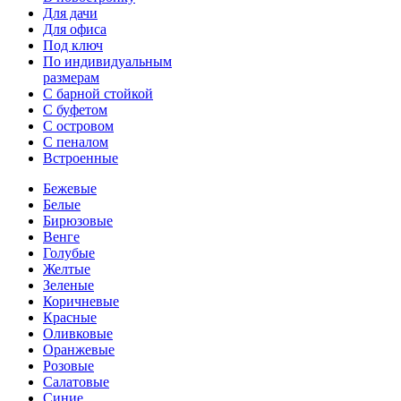
Для дачи
Для офиса
Под ключ
По индивидуальным
размерам
С барной стойкой
С буфетом
С островом
С пеналом
Встроенные
Бежевые
Белые
Бирюзовые
Венге
Голубые
Желтые
Зеленые
Коричневые
Красные
Оливковые
Оранжевые
Розовые
Салатовые
Синие