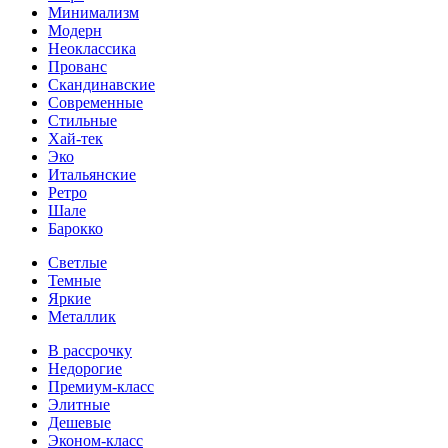
Минимализм
Модерн
Неоклассика
Прованс
Скандинавские
Современные
Стильные
Хай-тек
Эко
Итальянские
Ретро
Шале
Барокко
Светлые
Темные
Яркие
Металлик
В рассрочку
Недорогие
Премиум-класс
Элитные
Дешевые
Эконом-класс