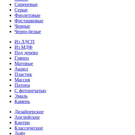
Сиреневые
Серые
Фиолетовые
Фисташковые
Черные
Черно-белые
Из ЛДСП
Из МДФ
Под дерево
Глянец
Матовые
Акрил
Пластик
Массив
Патина
С фотопечатью
Эмаль
Камень
Дизайнерские
Английские
Кантри
Классические
Лофт