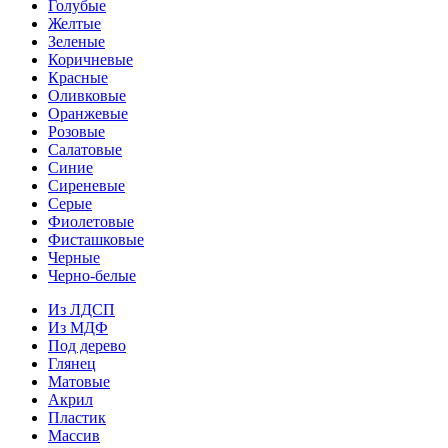
Голубые
Желтые
Зеленые
Коричневые
Красные
Оливковые
Оранжевые
Розовые
Салатовые
Синие
Сиреневые
Серые
Фиолетовые
Фисташковые
Черные
Черно-белые
Из ЛДСП
Из МДФ
Под дерево
Глянец
Матовые
Акрил
Пластик
Массив