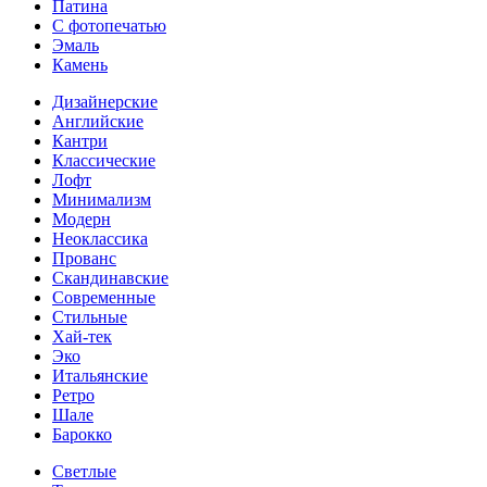
Патина
С фотопечатью
Эмаль
Камень
Дизайнерские
Английские
Кантри
Классические
Лофт
Минимализм
Модерн
Неоклассика
Прованс
Скандинавские
Современные
Стильные
Хай-тек
Эко
Итальянские
Ретро
Шале
Барокко
Светлые