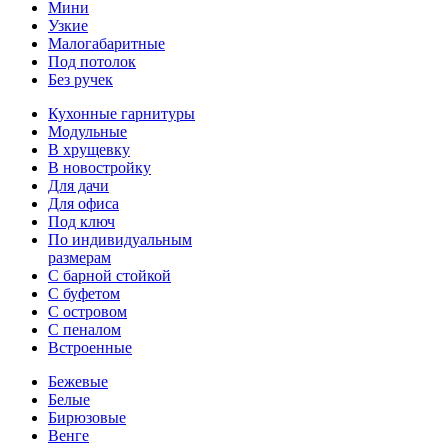
Мини
Узкие
Малогабаритные
Под потолок
Без ручек
Кухонные гарнитуры
Модульные
В хрущевку
В новостройку
Для дачи
Для офиса
Под ключ
По индивидуальным
размерам
С барной стойкой
С буфетом
С островом
С пеналом
Встроенные
Бежевые
Белые
Бирюзовые
Венге