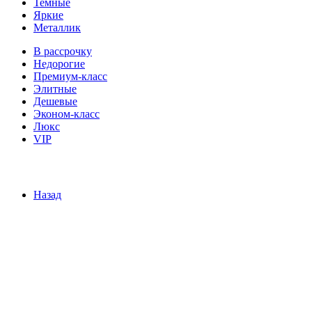
Темные
Яркие
Металлик
В рассрочку
Недорогие
Премиум-класс
Элитные
Дешевые
Эконом-класс
Люкс
VIP
Назад