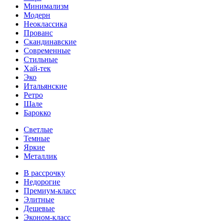
Минимализм
Модерн
Неоклассика
Прованс
Скандинавские
Современные
Стильные
Хай-тек
Эко
Итальянские
Ретро
Шале
Барокко
Светлые
Темные
Яркие
Металлик
В рассрочку
Недорогие
Премиум-класс
Элитные
Дешевые
Эконом-класс