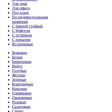
Для дачи
Для офиса
Под ключ
По индивидуальным
размерам
С барной стойкой
С буфетом
С островом
С пеналом
Встроенные
Бежевые
Белые
Бирюзовые
Венге
Голубые
Желтые
Зеленые
Коричневые
Красные
Оливковые
Оранжевые
Розовые
Салатовые
Синие