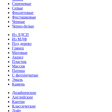
Сиреневые
Серые
Фиолетовые
Фисташковые
Черные
Черно-белые
Из ЛДСП
Из МДФ
Под дерево
Глянец
Матовые
Акрил
Пластик
Массив
Патина
С фотопечатью
Эмаль
Камень
Дизайнерские
Английские
Кантри
Классические
Лофт