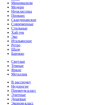
Минимализм
Модерн
Неоклассика
Прованс
Скандинавские
Современные
Стильные
Хай-тек
Эко
Итальянские
Ретро
Шале
Барокко
Светлые
Темные
Яркие
Металлик
В рассрочку
Недорогие
Премиум-класс
Элитные
Дешевые
Эконом-класс