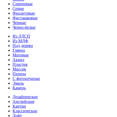
Сиреневые
Серые
Фиолетовые
Фисташковые
Черные
Черно-белые
Из ЛДСП
Из МДФ
Под дерево
Глянец
Матовые
Акрил
Пластик
Массив
Патина
С фотопечатью
Эмаль
Камень
Дизайнерские
Английские
Кантри
Классические
Лофт