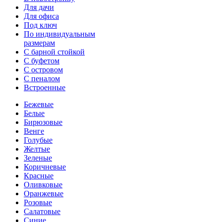
Для дачи
Для офиса
Под ключ
По индивидуальным
размерам
С барной стойкой
С буфетом
С островом
С пеналом
Встроенные
Бежевые
Белые
Бирюзовые
Венге
Голубые
Желтые
Зеленые
Коричневые
Красные
Оливковые
Оранжевые
Розовые
Салатовые
Синие