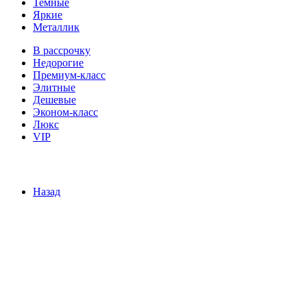
Темные
Яркие
Металлик
В рассрочку
Недорогие
Премиум-класс
Элитные
Дешевые
Эконом-класс
Люкс
VIP
Назад