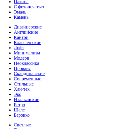
Патина
С фотопечатью
Эмаль
Камень
Дизайнерские
Английские
Кантри
Классические
Лофт
Минимализм
Модерн
Неоклассика
Прованс
Скандинавские
Современные
Стильные
Хай-тек
Эко
Итальянские
Ретро
Шале
Барокко
Светлые