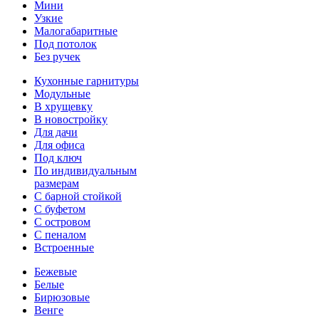
Мини
Узкие
Малогабаритные
Под потолок
Без ручек
Кухонные гарнитуры
Модульные
В хрущевку
В новостройку
Для дачи
Для офиса
Под ключ
По индивидуальным
размерам
С барной стойкой
С буфетом
С островом
С пеналом
Встроенные
Бежевые
Белые
Бирюзовые
Венге