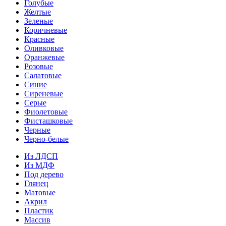
Голубые
Желтые
Зеленые
Коричневые
Красные
Оливковые
Оранжевые
Розовые
Салатовые
Синие
Сиреневые
Серые
Фиолетовые
Фисташковые
Черные
Черно-белые
Из ЛДСП
Из МДФ
Под дерево
Глянец
Матовые
Акрил
Пластик
Массив