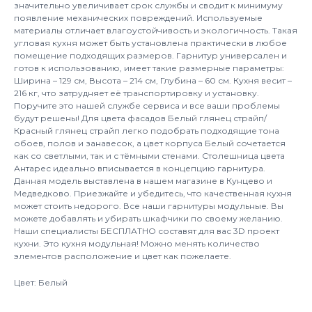
значительно увеличивает срок службы и сводит к минимуму
появление механических повреждений. Используемые
материалы отличает влагоустойчивость и экологичность. Такая
угловая кухня может быть установлена практически в любое
помещение подходящих размеров. Гарнитур универсален и
готов к использованию, имеет такие размерные параметры:
Ширина – 129 см, Высота – 214 см, Глубина – 60 см. Кухня весит –
216 кг, что затрудняет её транспортировку и установку.
Поручите это нашей службе сервиса и все ваши проблемы
будут решены! Для цвета фасадов Белый глянец страйп/
Красный глянец страйп легко подобрать подходящие тона
обоев, полов и занавесок, а цвет корпуса Белый сочетается
как со светлыми, так и с тёмными стенами. Столешница цвета
Антарес идеально вписывается в концепцию гарнитура.
Данная модель выставлена в нашем магазине в Кунцево и
Медведково. Приезжайте и убедитесь, что качественная кухня
может стоить недорого. Все наши гарнитуры модульные. Вы
можете добавлять и убирать шкафчики по своему желанию.
Наши специалисты БЕСПЛАТНО составят для вас 3D проект
кухни. Это кухня модульная! Можно менять количество
элементов расположение и цвет как пожелаете.
Цвет: Белый