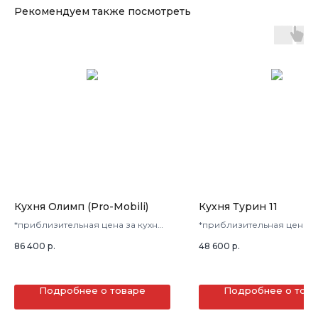
Рекомендуем также посмотреть
Кухня Олимп (Pro-Mobili)
Кухня Турин 11
*приблизительная цена за кухню
*приблизительная цена з
в 3 кв.м.
в 3 кв.м.
86 400
р.
48 600
р.
Подробнее о товаре
Подробнее о тов