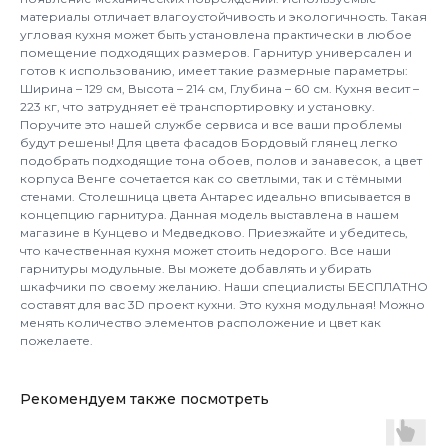
материалы отличает влагоустойчивость и экологичность. Такая
угловая кухня может быть установлена практически в любое
помещение подходящих размеров. Гарнитур универсален и
готов к использованию, имеет такие размерные параметры:
Ширина – 129 см, Высота – 214 см, Глубина – 60 см. Кухня весит –
223 кг, что затрудняет её транспортировку и установку.
Поручите это нашей службе сервиса и все ваши проблемы
будут решены! Для цвета фасадов Бордовый глянец легко
подобрать подходящие тона обоев, полов и занавесок, а цвет
корпуса Венге сочетается как со светлыми, так и с тёмными
стенами. Столешница цвета Антарес идеально вписывается в
концепцию гарнитура. Данная модель выставлена в нашем
магазине в Кунцево и Медведково. Приезжайте и убедитесь,
что качественная кухня может стоить недорого. Все наши
гарнитуры модульные. Вы можете добавлять и убирать
шкафчики по своему желанию. Наши специалисты БЕСПЛАТНО
составят для вас 3D проект кухни. Это кухня модульная! Можно
менять количество элементов расположение и цвет как
пожелаете.
Рекомендуем также посмотреть