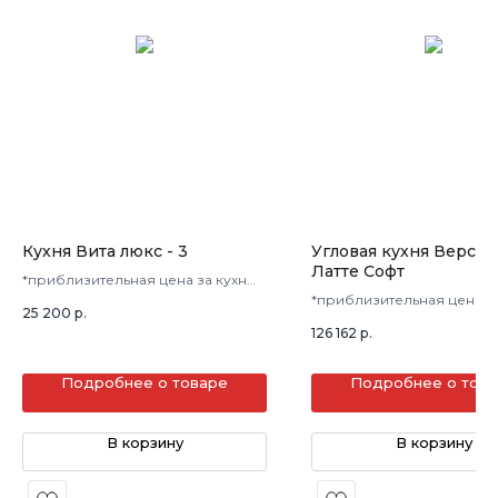
Кухня Вита люкс - 3
Угловая кухня Версал
Латте Софт
*приблизительная цена за кухню
в 3 кв.м.
*приблизительная цена з
25 200
р.
в 3 кв.м.
126 162
р.
Подробнее о товаре
Подробнее о тов
В корзину
В корзину