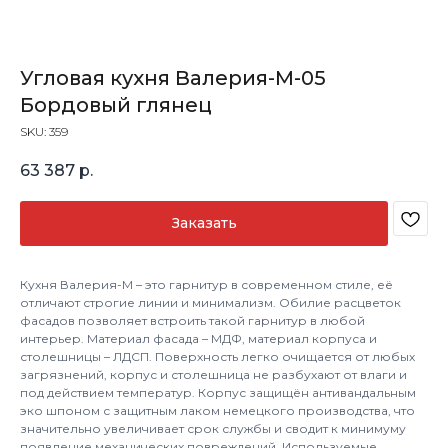
Угловая кухня Валерия-М-05
Бордовый глянец
SKU:
359
63 387
р.
Заказать
Кухня Валерия-М – это гарнитур в современном стиле, её
отличают строгие линии и минимализм. Обилие расцветок
фасадов позволяет встроить такой гарнитур в любой
интерьер. Материал фасада – МДФ, материал корпуса и
столешницы – ЛДСП. Поверхность легко очищается от любых
загрязнений, корпус и столешница не разбухают от влаги и
под действием температур. Корпус защищён антивандальным
эко шпоном с защитным лаком немецкого производства, что
значительно увеличивает срок службы и сводит к минимуму
появление механических повреждений. Используемые