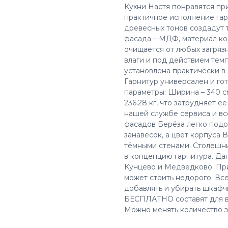
Кухни Настя понравятся пр
практичное исполнение га
древесных тонов создадут 
фасада – МДФ, материал ко
очищается от любых загряз
влаги и под действием темп
установлена практически 
Гарнитур универсален и го
параметры: Ширина – 340 см,
236.28 кг, что затрудняет е
нашей службе сервиса и вс
фасадов Берёза легко подо
занавесок, а цвет корпуса В
тёмными стенами. Столешни
в концепцию гарнитура. Да
Кунцево и Медведково. При
может стоить недорого. Вс
добавлять и убирать шкаф
БЕСПЛАТНО составят для ва
Можно менять количество э