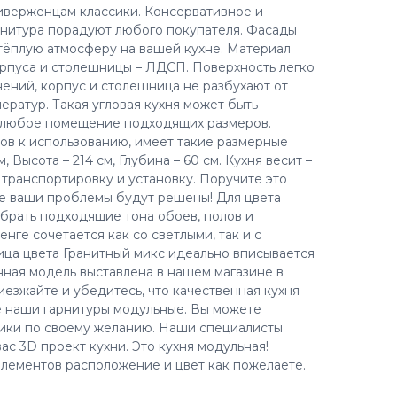
иверженцам классики. Консервативное и
рнитура порадуют любого покупателя. Фасады
тёплую атмосферу на вашей кухне. Материал
рпуса и столешницы – ЛДСП. Поверхность легко
нений, корпус и столешница не разбухают от
ератур. Такая угловая кухня может быть
в любое помещение подходящих размеров.
тов к использованию, имеет такие размерные
 Высота – 214 см, Глубина – 60 см. Кухня весит –
ё транспортировку и установку. Поручите это
е ваши проблемы будут решены! Для цвета
брать подходящие тона обоев, полов и
енге сочетается как со светлыми, так и с
ца цвета Гранитный микс идеально вписывается
нная модель выставлена в нашем магазине в
езжайте и убедитесь, что качественная кухня
е наши гарнитуры модульные. Вы можете
чики по своему желанию. Наши специалисты
с 3D проект кухни. Это кухня модульная!
лементов расположение и цвет как пожелаете.