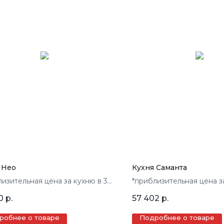
 Нео
Кухня Саманта
лизительная цена за кухню в 3
*приблизительная цена з
кв.м.
0
р.
57 402
р.
робнее о товаре
Подробнее о товаре