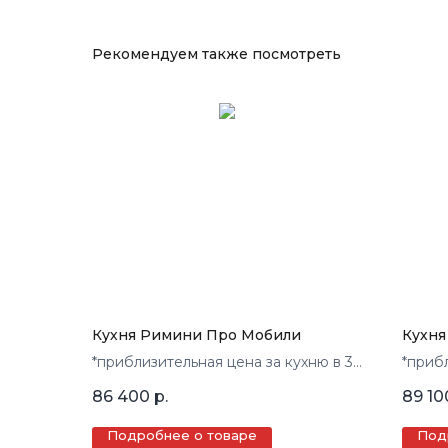
Рекомендуем также посмотреть
Кухня Римини Про Мобили
Кухня
*приблизительная цена за кухню в 3
*приб
кв.м.
кв.м.
86 400
р.
89 10
Подробнее о товаре
Под