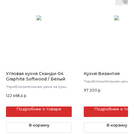
Угловая кухня Сканди-04
Кухня Византия
Graphite Softwood / Белый
*приблизительная цена з
*приблизительная цена за кухню
в 3 кв.м.
97 200
р.
в 3 кв.м.
122 468,4
р.
Подробнее о товаре
Подробнее о тов
В корзину
В корзину