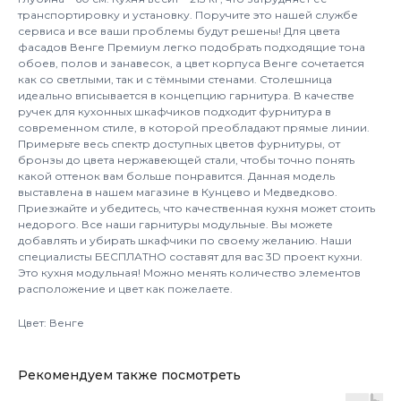
транспортировку и установку. Поручите это нашей службе
сервиса и все ваши проблемы будут решены! Для цвета
фасадов Венге Премиум легко подобрать подходящие тона
обоев, полов и занавесок, а цвет корпуса Венге сочетается
как со светлыми, так и с тёмными стенами. Столешница
идеально вписывается в концепцию гарнитура. В качестве
ручек для кухонных шкафчиков подходит фурнитура в
современном стиле, в которой преобладают прямые линии.
Примерьте весь спектр доступных цветов фурнитуры, от
бронзы до цвета нержавеющей стали, чтобы точно понять
какой оттенок вам больше понравится. Данная модель
выставлена в нашем магазине в Кунцево и Медведково.
Приезжайте и убедитесь, что качественная кухня может стоить
недорого. Все наши гарнитуры модульные. Вы можете
добавлять и убирать шкафчики по своему желанию. Наши
специалисты БЕСПЛАТНО составят для вас 3D проект кухни.
Это кухня модульная! Можно менять количество элементов
расположение и цвет как пожелаете.
Цвет: Венге
Рекомендуем также посмотреть