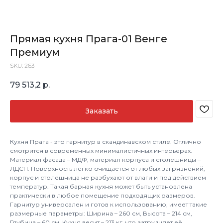
Прямая кухня Прага-01 Венге
Премиум
SKU:
263
79 513,2
р.
Заказать
Кухня Прага - это гарнитур в скандинавском стиле. Отлично
смотрится в современных минималистичных интерьерах.
Материал фасада – МДФ, материал корпуса и столешницы –
ЛДСП. Поверхность легко очищается от любых загрязнений,
корпус и столешница не разбухают от влаги и под действием
температур. Такая барная кухня может быть установлена
практически в любое помещение подходящих размеров.
Гарнитур универсален и готов к использованию, имеет такие
размерные параметры: Ширина – 260 см, Высота – 214 см,
Глубина – 60 см. Кухня весит – 213 кг, что затрудняет её