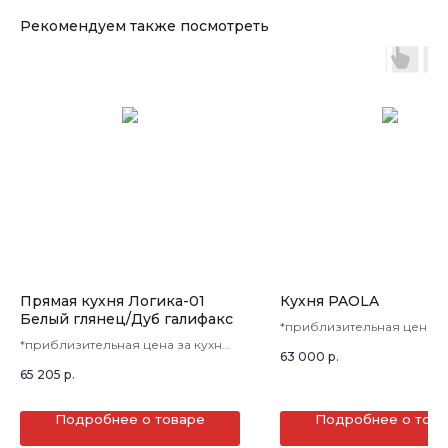
Рекомендуем также посмотреть
Прямая кухня Логика-01
Кухня PAOLA
Белый глянец/Дуб галифакс
*приблизительная цена з
*приблизительная цена за кухню
в 3 кв.м.
63 000
р.
в 3 кв.м.
65 205
р.
Подробнее о товаре
Подробнее о тов