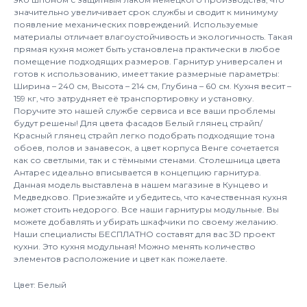
значительно увеличивает срок службы и сводит к минимуму
появление механических повреждений. Используемые
материалы отличает влагоустойчивость и экологичность. Такая
прямая кухня может быть установлена практически в любое
помещение подходящих размеров. Гарнитур универсален и
готов к использованию, имеет такие размерные параметры:
Ширина – 240 см, Высота – 214 см, Глубина – 60 см. Кухня весит –
159 кг, что затрудняет её транспортировку и установку.
Поручите это нашей службе сервиса и все ваши проблемы
будут решены! Для цвета фасадов Белый глянец страйп/
Красный глянец страйп легко подобрать подходящие тона
обоев, полов и занавесок, а цвет корпуса Венге сочетается
как со светлыми, так и с тёмными стенами. Столешница цвета
Антарес идеально вписывается в концепцию гарнитура.
Данная модель выставлена в нашем магазине в Кунцево и
Медведково. Приезжайте и убедитесь, что качественная кухня
может стоить недорого. Все наши гарнитуры модульные. Вы
можете добавлять и убирать шкафчики по своему желанию.
Наши специалисты БЕСПЛАТНО составят для вас 3D проект
кухни. Это кухня модульная! Можно менять количество
элементов расположение и цвет как пожелаете.
Цвет: Белый