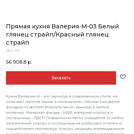
Прямая кухня Валерия-М-03 Белый
глянец страйп/Красный глянец
страйп
SKU:
152
56 908,8
р.
Заказать
Кухня Валерия-М – это гарнитур в современном стиле, её
отличают строгие линии и минимализм. Обилие расцветок
фасадов позволяет встроить такой гарнитур в любой
интерьер. Материал фасада – МДФ, материал корпуса и
столешницы – ЛДСП. Поверхность легко очищается от любых
загрязнений, корпус и столешница не разбухают от влаги и
под действием температур. Корпус защищён антивандальным
эко шпоном с защитным лаком немецкого производства, что