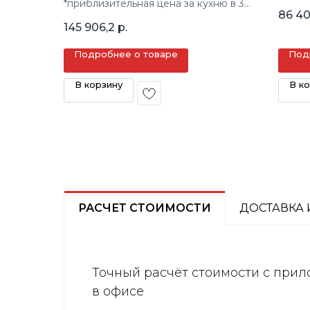
*приблизительная цена за кухню в 3
кв.м.
86 4
кв.м.
145 906,2
р.
Подробнее о товаре
Под
В корзину
В к
РАСЧЕТ СТОИМОСТИ
ДОСТАВКА 
Точный расчёт стоимости с прил
в офисе