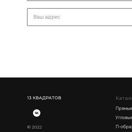
13 КВАДРАТОВ
Катал
Прямые
Угловы
П-обра
© 2022