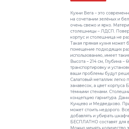
Кухни Вега – это современ
на сочетании зелёных и бе
очень свежо и ярко. Матер
столешницы – ЛДСП. Поверх
корпус и столешница не ра
Такая прямая кухня может 
помещение подходящих разм
использованию, имеет таки
Высота – 214 см, Глубина – 6
транспортировку и установ
ваши проблемы будут реше
Салатовый металлик легко 
занавесок, а цвет корпуса Б
тёмными стенами. Столешни
концепцию гарнитура. Данн
Кунцево и Медведково. При
может стоить недорого. Вс
добавлять и убирать шкаф
БЕСПЛАТНО составят для ва
Можно менять количество э