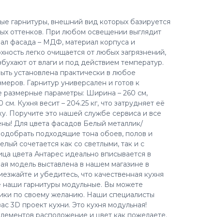
ные гарнитуры, внешний вид которых базируется
лых оттенков. При любом освещении выглядит
иал фасада – МДФ, материал корпуса и
ность легко очищается от любых загрязнений,
збухают от влаги и под действием температур.
быть установлена практически в любое
еров. Гарнитур универсален и готов к
е размерные параметры: Ширина – 260 см,
0 см. Кухня весит – 204.25 кг, что затрудняет её
ку. Поручите это нашей службе сервиса и все
ны! Для цвета фасадов Белый металлик/
подобрать подходящие тона обоев, полов и
елый сочетается как со светлыми, так и с
ца цвета Антарес идеально вписывается в
ая модель выставлена в нашем магазине в
езжайте и убедитесь, что качественная кухня
е наши гарнитуры модульные. Вы можете
чики по своему желанию. Наши специалисты
с 3D проект кухни. Это кухня модульная!
лементов расположение и цвет как пожелаете.