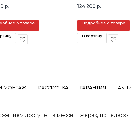
кв.м.
00
р.
124 200
р.
робнее о товаре
Подробнее о товаре
орзину
В корзину
И МОНТАЖ
РАССРОЧКА
ГАРАНТИЯ
АКЦ
ожением доступен в мессенджерах, по телефо