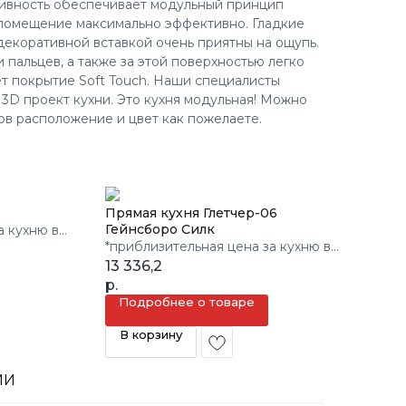
тивность обеспечивает модульный принцип
 помещение максимально эффективно. Гладкие
екоративной вставкой очень приятны на ощупь.
 пальцев, а также за этой поверхностью легко
ет покрытие Soft Touch. Наши специалисты
 3D проект кухни. Это кухня модульная! Можно
ов расположение и цвет как пожелаете.
Прямая кухня Глетчер-06
Гейнсборо Силк
а кухню в
*приблизительная цена за кухню в
3 кв.м.
13 336,2
р.
Подробнее о товаре
В корзину
ИИ