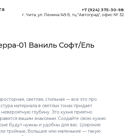
та
+7 (924) 375-30-98
г. Чита, ул. Ленина 149 Б, тц "Автоград", офис № 32
ерра-01 Ваниль Софт/Ель
росторная, светлая, стильная — все это про
стура материала в светлых тонах придает
невероятную глубину. Это кухня приятно
равится вашим знакомым. Создайте свою кухню
торые будут нужны и удобны для вас. Широкие
или тройные, большие или маленькие — такую