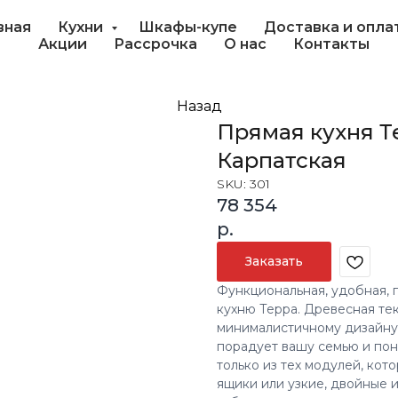
вная
Кухни
Шкафы-купе
Доставка и опла
Акции
Рассрочка
О нас
Контакты
Назад
Прямая кухня Т
Карпатская
SKU:
301
78 354
р.
Заказать
Функциональная, удобная, п
кухню Терра. Древесная тек
минималистичному дизайну 
порадует вашу семью и пон
только из тех модулей, ко
ящики или узкие, двойные 