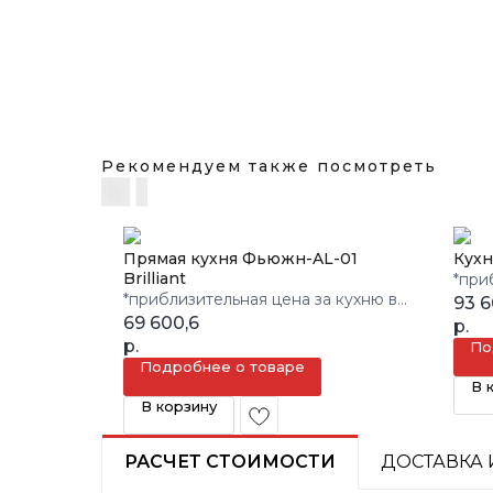
Рекомендуем также посмотреть
Прямая кухня Фьюжн-AL-01
Кухн
Brilliant
*при
*приблизительная цена за кухню в
3 кв.
93 
3 кв.м.
69 600,6
р.
р.
По
Подробнее о товаре
В 
В корзину
РАСЧЕТ СТОИМОСТИ
ДОСТАВКА 