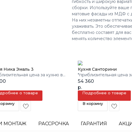
гибкость и широкую вариа
сборки. Используйте ваше
матовые фасады из МДФ с д
На них незаметны отпечатки
ухаживать. Это обеспечива
бесплатно составят для вас
менять количество элемент
я Ника Эмаль 3
Кухня Санторини
близительная цена за кухню в
*приблизительная цена з
м.
600
3 кв.м.
54 360
р.
дробнее о товаре
Подробнее о товаре
корзину
В корзину
И МОНТАЖ
РАССРОЧКА
ГАРАНТИЯ
АКЦ