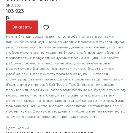
SKU:
285
103 923
р.
Заказать
Кухня Сканди создана для того, чтобы понравиться вам и
вашим близким. Функциональность и практичность гарнитура
умело сочетаются с лаконичным дизайном и готовы украсить
любое кухонное помещение. Модульный принцип сборки
позволяет не покупать ненужные полки и ящики. Создайте
рабочую область только из необходимых элементов и
расположите бытовую технику так, как это будет нужно и
удобно вам. Поверхность фасадов из МДФ — матовая
структурированная из эко шпона, покрытая защитным лаком
(Германия) и пленкой Soft Touch. Проблем с отпечатками
пальцев или водяными разводами больше не будет, а также эту
кухню легко чистить. Сканди выпускается в шести разных
оттенках, среди которых наверняка найдется тот, который вам
понравится Наши специалисты бесплатно составят для вас 3D
проект кухни. Это кухня модульная! Можно менять количество
элементов расположение и цвет как пожелаете.
Цвет: Белый