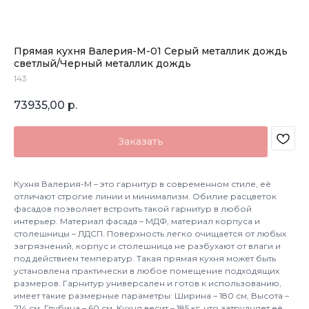
Прямая кухня Валерия-М-01 Серый металлик дождь
светлый/Черный металлик дождь
143
73935,00
р.
Заказать
Кухня Валерия-М – это гарнитур в современном стиле, её
отличают строгие линии и минимализм. Обилие расцветок
фасадов позволяет встроить такой гарнитур в любой
интерьер. Материал фасада – МДФ, материал корпуса и
столешницы – ЛДСП. Поверхность легко очищается от любых
загрязнений, корпус и столешница не разбухают от влаги и
под действием температур. Такая прямая кухня может быть
установлена практически в любое помещение подходящих
размеров. Гарнитур универсален и готов к использованию,
имеет такие размерные параметры: Ширина – 180 см, Высота –
214 см, Глубина – 60 см. Кухня весит – 185 кг, что затрудняет её