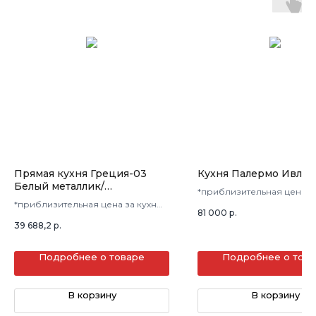
Прямая кухня Греция-03
Кухня Палермо Ивла
Белый металлик/
*приблизительная цена з
Гранатовый металлик
*приблизительная цена за кухню
в 3 кв.м.
81 000
р.
в 3 кв.м.
39 688,2
р.
Подробнее о товаре
Подробнее о тов
В корзину
В корзину