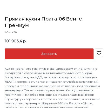
Прямая кухня Прага-06 Венге
Премиум
SKU:
270
101 903,4
р.
Заказать
Кухня Прага - это гарнитур в скандинавском стиле. Отлично
смотрится в современных минималистичных интерьерах.
Материал фасада – МДФ, материал корпуса и столешницы –
ЛДСП. Поверхность легко очищается от любых загрязнений,
корпус и столешница не разбухают от влаги и под действием
температур. Такая прямая кухня может быть установлена
практически в любое помещение подходящих размеров.
Гарнитур универсален и готов к использованию, имеет такие
размерные параметры: Ширина – 360 см, Высота – 214 см,
Глубина – 60 см. Кухня весит много, что затрудняет её