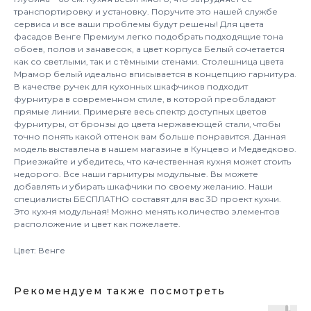
транспортировку и установку. Поручите это нашей службе
сервиса и все ваши проблемы будут решены! Для цвета
фасадов Венге Премиум легко подобрать подходящие тона
обоев, полов и занавесок, а цвет корпуса Белый сочетается
как со светлыми, так и с тёмными стенами. Столешница цвета
Мрамор белый идеально вписывается в концепцию гарнитура.
В качестве ручек для кухонных шкафчиков подходит
фурнитура в современном стиле, в которой преобладают
прямые линии. Примерьте весь спектр доступных цветов
фурнитуры, от бронзы до цвета нержавеющей стали, чтобы
точно понять какой оттенок вам больше понравится. Данная
модель выставлена в нашем магазине в Кунцево и Медведково.
Приезжайте и убедитесь, что качественная кухня может стоить
недорого. Все наши гарнитуры модульные. Вы можете
добавлять и убирать шкафчики по своему желанию. Наши
специалисты БЕСПЛАТНО составят для вас 3D проект кухни.
Это кухня модульная! Можно менять количество элементов
расположение и цвет как пожелаете.
Цвет: Венге
Рекомендуем также посмотреть