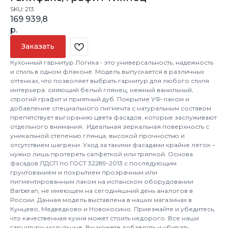
SKU:
213
169 939,8
р.
Заказать
Кухонный гарнитур Логика - это универсальность, надежность
и стиль в одном флаконе. Модель выпускается в различных
оттенках, что позволяет выбрать гарнитур для любого стиля
интерьера: сияющий белый глянец, нежный ванильный,
строгий графит и приятный дуб. Покрытие УФ-лаком и
добавление специального пигмента с натуральным составом
препятствует выгоранию цвета фасадов, которые заслуживают
отдельного внимания.. Идеальная зеркальная поверхность с
уникальной степенью глянца, высокой прочностью и
отсутствием шагрени. Уход за такими фасадами крайне легок –
нужно лишь протереть салфеткой или тряпкой. Основа
фасадов ЛДСП по ГОСТ 32289-2013 с последующим
грунтованием и покрытием прозрачным или
пигментированным лаком на испанском оборудовании
Barberan, не имеющем на сегодняшний день аналогов в
России. Данная модель выставлена в наших магазинах в
Кунцево, Медведково и Новокосино. Приезжайте и убедитесь,
что качественная кухня может стоить недорого. Все наши
гарнитуры модульные. Вы можете добавлять и убирать