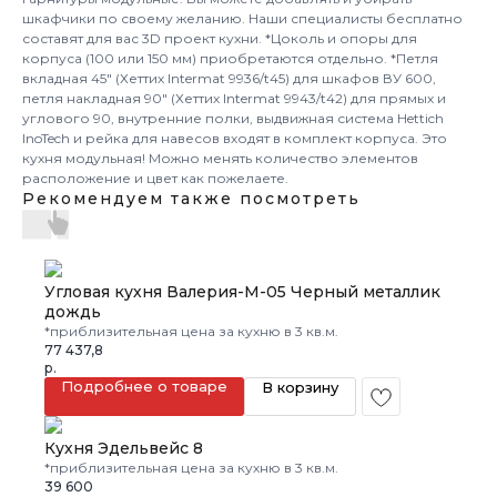
шкафчики по своему желанию. Наши специалисты бесплатно
составят для вас 3D проект кухни. *Цоколь и опоры для
корпуса (100 или 150 мм) приобретаются отдельно. *Петля
вкладная 45" (Хеттих Intermat 9936/t45) для шкафов ВУ 600,
петля накладная 90" (Хеттих Intermat 9943/t42) для прямых и
углового 90, внутренние полки, выдвижная система Hettich
InoTech и рейка для навесов входят в комплект корпуса. Это
кухня модульная! Можно менять количество элементов
расположение и цвет как пожелаете.
Рекомендуем также посмотреть
Угловая кухня Валерия-М-05 Черный металлик
дождь
*приблизительная цена за кухню в 3 кв.м.
77 437,8
р.
Подробнее о товаре
В корзину
Кухня Эдельвейс 8
*приблизительная цена за кухню в 3 кв.м.
39 600