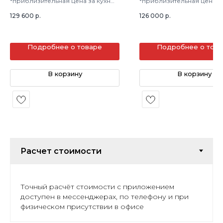
*приблизительная цена за кухню
*приблизительная цена з
в 3 кв.м.
в 3 кв.м.
129 600
р.
126 000
р.
Подробнее о товаре
Подробнее о тов
В корзину
В корзину
Точный расчёт стоимости с приложением
доступен в мессенджерах, по телефону и при
физическом присутствии в офисе