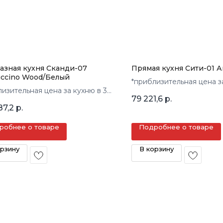
азная кухня Сканди-07
Прямая кухня Сити-01 
ccino Wood/Белый
*приблизительная цена з
лизительная цена за кухню в 3
кв.м.
79 221,6
р.
87,2
р.
робнее о товаре
Подробнее о товаре
орзину
В корзину