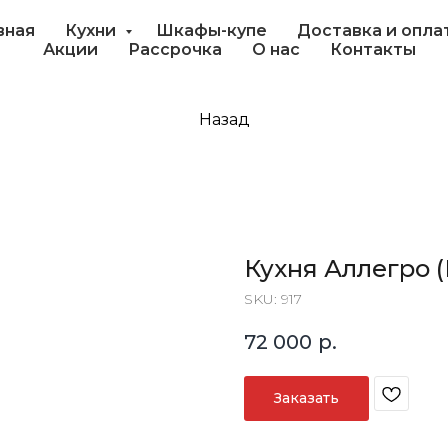
вная
Кухни
Шкафы-купе
Доставка и опла
Акции
Рассрочка
О нас
Контакты
Назад
Кухня Аллегро 
SKU:
917
72 000
р.
Заказать