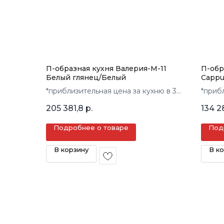
П-образная кухня Валерия-М-11
П-обр
Белый глянец/Белый
Cappu
*приблизительная цена за кухню в 3
*приб
кв.м.
кв.м.
205 381,8
р.
134 2
Подробнее о товаре
Под
В корзину
В к