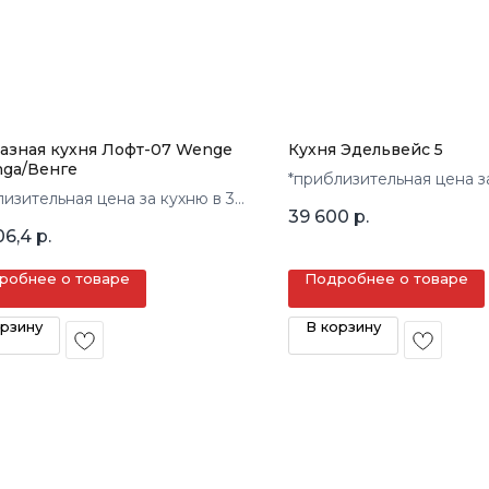
азная кухня Лофт-07 Wenge
Кухня Эдельвейс 5
inga/Венге
*приблизительная цена з
лизительная цена за кухню в 3
кв.м.
39 600
р.
06,4
р.
робнее о товаре
Подробнее о товаре
орзину
В корзину