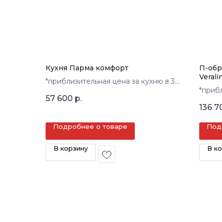
Кухня Парма комфорт
П-обр
Veral
*приблизительная цена за кухню в 3
*приб
кв.м.
57 600
р.
кв.м.
136 7
Подробнее о товаре
Под
В корзину
В к