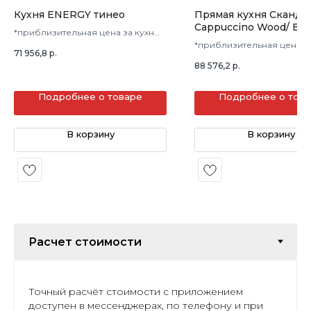
Кухня ENERGY тинео
Прямая кухня Сканди
Cappuccino Wood/ Ве
*приблизительная цена за кухню
в 3 кв.м.
*приблизительная цена з
71 956,8
р.
в 3 кв.м.
88 576,2
р.
Подробнее о товаре
Подробнее о тов
В корзину
В корзину
Точный расчёт стоимости с приложением
доступен в мессенджерах, по телефону и при