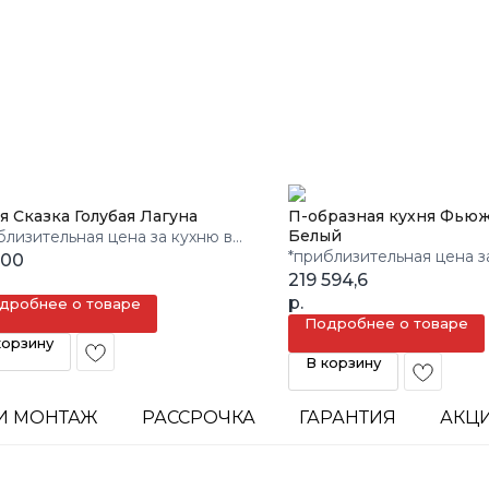
я Сказка Голубая Лагуна
П-образная кухня Фью
Белый
близительная цена за кухню в
*приблизительная цена з
м.
000
3 кв.м.
219 594,6
р.
дробнее о товаре
Подробнее о товаре
корзину
В корзину
И МОНТАЖ
РАССРОЧКА
ГАРАНТИЯ
АКЦ