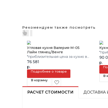
Рекомендуем также посмотреть
Угловая кухня Валерия-М-05
Кухн
Лайм глянец/Венге
*при
*приблизительная цена за кухню в
3 кв.
90 
3 кв.м.
76 581
р.
р.
По
Подробнее о товаре
В 
В корзину
РАСЧЕТ СТОИМОСТИ
ДОСТАВКА 