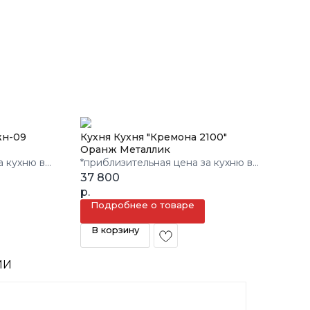
жн-09
Кухня Кухня "Кремона 2100"
Оранж Металлик
а кухню в
*приблизительная цена за кухню в
3 кв.м.
37 800
р.
Подробнее о товаре
В корзину
ИИ