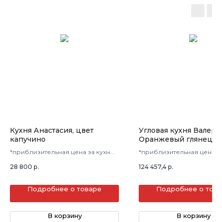
Кухня Анастасия, цвет
Угловая кухня Валер
капучино
Оранжевый глянец/В
*приблизительная цена за кухню
*приблизительная цена з
в 3 кв.м.
в 3 кв.м.
28 800
р.
124 457,4
р.
Подробнее о товаре
Подробнее о тов
В корзину
В корзину