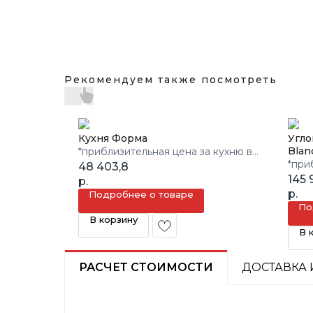
Рекомендуем также посмотреть
Кухня Форма
Угло
Blan
*приблизительная цена за кухню в
*при
3 кв.м.
48 403,8
3 кв.
145 
р.
р.
Подробнее о товаре
По
В корзину
В 
РАСЧЕТ СТОИМОСТИ
ДОСТАВКА 