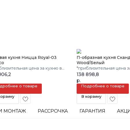
вая кухня Ницца Royal-03
П-образная кухня Скан
co
Wood/Белый
близительная цена за кухню в
*приблизительная цена з
м.
906,2
3 кв.м.
138 898,8
р.
дробнее о товаре
Подробнее о товаре
корзину
В корзину
И МОНТАЖ
РАССРОЧКА
ГАРАНТИЯ
АКЦ