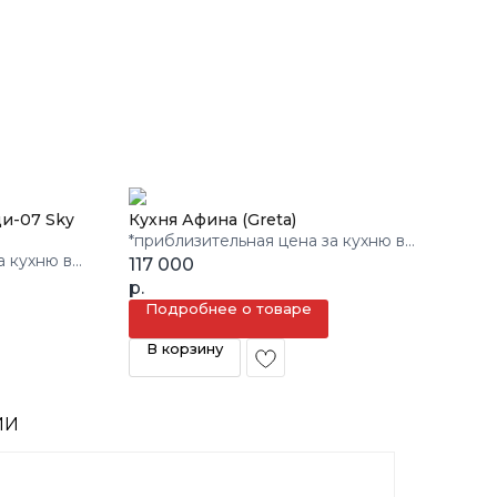
ди-07 Sky
Кухня Афина (Greta)
*приблизительная цена за кухню в
а кухню в
3 кв.м.
117 000
р.
Подробнее о товаре
В корзину
ИИ