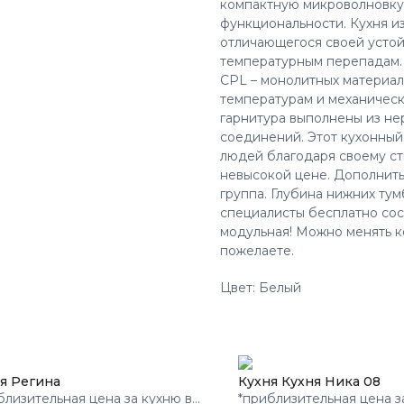
компактную микроволновку 
функциональности. Кухня и
отличающегося своей устой
температурным перепадам.
CPL – монолитных материало
температурам и механичес
гарнитура выполнены из н
соединений. Этот кухонный
людей благодаря своему ст
невысокой цене. Дополнить
группа. Глубина нижних тум
специалисты бесплатно сост
модульная! Можно менять к
пожелаете.
Цвет: Белый
я Регина
Кухня Кухня Ника 08
близительная цена за кухню в
*приблизительная цена з