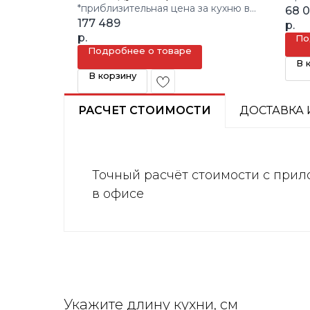
*приблизительная цена за кухню в
3 кв.
68 
3 кв.м.
177 489
р.
р.
По
Подробнее о товаре
В 
В корзину
РАСЧЕТ СТОИМОСТИ
ДОСТАВКА 
Точный расчёт стоимости с прил
в офисе
Укажите длину кухни, см