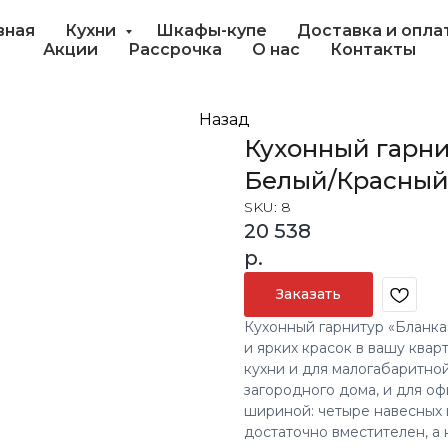
вная
Кухни
Шкафы-купе
Доставка и опла
Акции
Рассрочка
О нас
Контакты
Назад
Кухонный гарни
Белый/Красны
SKU:
8
20 538
р.
Заказать
Кухонный гарнитур «Бланка
и ярких красок в вашу квар
кухни и для малогабаритной
загородного дома, и для о
шириной: четыре навесных 
достаточно вместителен, а 