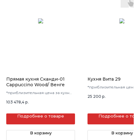
Прямая кухня Сканди-01
Кухня Вита 29
Cappuccino Wood/ Венге
*приблизительная цена з
*приблизительная цена за кухню
в 3 кв.м.
25 200
р.
в 3 кв.м.
103 478,4
р.
Подробнее о товаре
Подробнее о тов
В корзину
В корзину