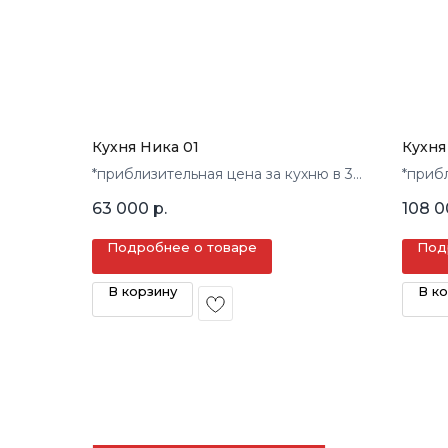
Кухня Ника 01
Кухня
*приблизительная цена за кухню в 3
*приб
кв.м.
кв.м.
63 000
р.
108 
Подробнее о товаре
Под
В корзину
В к