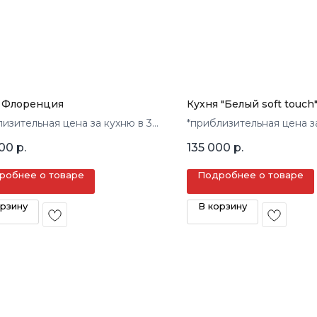
 Флоренция
Кухня "Белый soft touch
лизительная цена за кухню в 3
*приблизительная цена з
кв.м.
000
р.
135 000
р.
робнее о товаре
Подробнее о товаре
орзину
В корзину