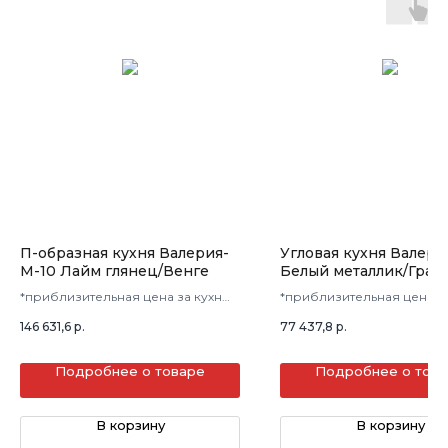
П-образная кухня Валерия-
Угловая кухня Валери
М-10 Лайм глянец/Венге
Белый металлик/Гран
металлик
*приблизительная цена за кухню
*приблизительная цена з
в 3 кв.м.
в 3 кв.м.
146 631,6
р.
77 437,8
р.
Подробнее о товаре
Подробнее о тов
В корзину
В корзину