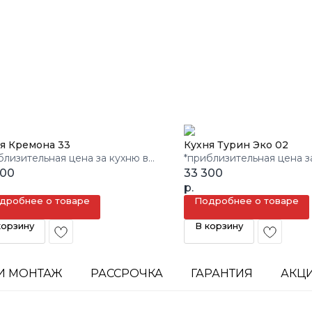
я Кремона 33
Кухня Турин Эко 02
близительная цена за кухню в
*приблизительная цена з
м.
800
3 кв.м.
33 300
р.
дробнее о товаре
Подробнее о товаре
корзину
В корзину
И МОНТАЖ
РАССРОЧКА
ГАРАНТИЯ
АКЦ