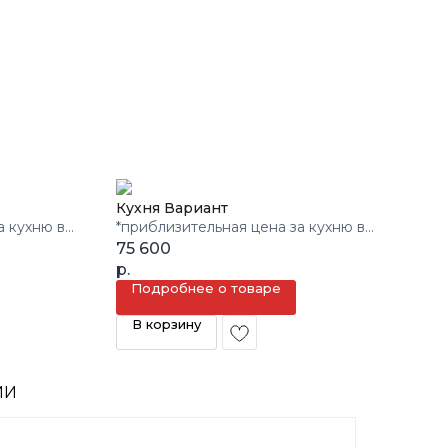
Кухня Вариант
а кухню в
*приблизительная цена за кухню в
3 кв.м.
75 600
р.
Подробнее о товаре
В корзину
ИИ