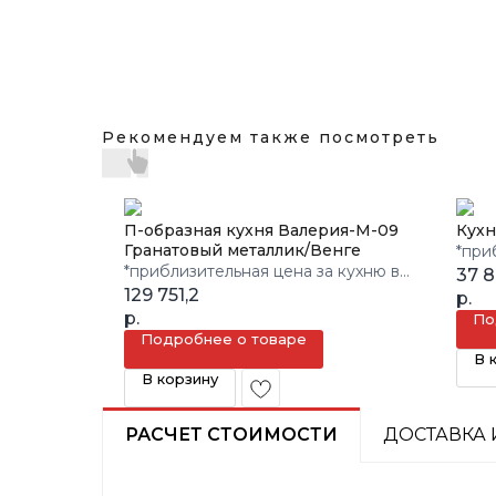
Рекомендуем также посмотреть
П-образная кухня Валерия-М-09
Кухн
Гранатовый металлик/Венге
*при
*приблизительная цена за кухню в
3 кв.
37 
3 кв.м.
129 751,2
р.
р.
По
Подробнее о товаре
В 
В корзину
РАСЧЕТ СТОИМОСТИ
ДОСТАВКА 