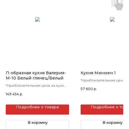
П-образная кухня Валерия-
Кухня Мюнхен 1
М-10 Белый глянец/Белый
*приблизительная цена з
*приблизительная цена за кухню
в 3 кв.м.
57 600
р.
в 3 кв.м.
149 454
р.
Подробнее о товаре
Подробнее о тов
В корзину
В корзину