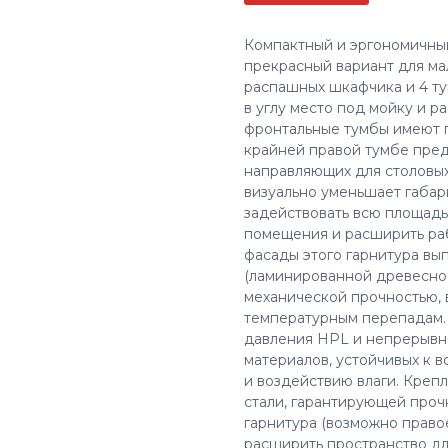
Компактный и эргономичный
прекрасный вариант для ма
распашных шкафчика и 4 ту
в углу место под мойку и р
фронтальные тумбы имеют г
крайней правой тумбе пре
направляющих для столовых
визуально уменьшает габар
задействовать всю площадь
помещения и расширить ра
фасады этого гарнитура в
(ламинированной древесно-
механической прочностью, 
температурным перепадам.
давления HPL и непрерывн
материалов, устойчивых к в
и воздействию влаги. Креп
стали, гарантирующей проч
гарнитура (возможно право
расширить пространство дл