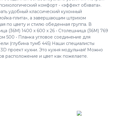
психологический комфорт - «эффект обхвата».
ать удобный классический кухонный
мойка-плита», а завершающим штрихом
ая по цвету и стилю обеденная группа. В
ица (36М) 1400 х 600 х 26 • Столешница (36М) 769
ном 500 • Планка угловое соединение для
ели (глубина тумб 445) Наши специалисты
 3D проект кухни. Это кухня модульная! Можно
ов расположение и цвет как пожелаете.