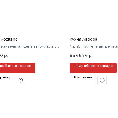
 Pozitano
Кухня Аврора
лизительная цена за кухню в 3
*приблизительная цена з
кв.м.
00
р.
86 664,6
р.
робнее о товаре
Подробнее о товаре
орзину
В корзину