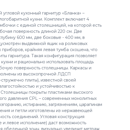
 угловой кухонный гарнитур «Бланка» –
логобаритной кухни. Комплект включает 4
мбочки с единой столешницей, на которой есть
абочая поверхность длиной 220 см. Две
лубину 600 мм, две боковые - 400 мм, в
дусмотрен выдвижной ящик на роликовых
 приборов, крайняя левая тумба скошена, что
иты гарнитура. Такая конфигурация позволяет
 кухни и рационально использовать площадь
бочую поверхность столешницы. Каркасы и
ыполнены из высокопрочной ЛДСП
стружечно плиты), известной своей
влагостойкостью и устойчивостью к
 Столешницы покрыты пластиками высокого
ого давления CPL – современных монолитных
озгоранию, истиранию, загрязнениям, царапинам
ления и петли изготовлены из нержавеющей
ность соединений. Угловая конструкция
е и левое исполнение) даст возможность
я обеденной зоны, визуально увеличит метраж