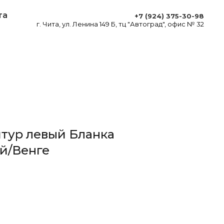
та
+7 (924) 375-30-98
г. Чита, ул. Ленина 149 Б, тц "Автоград", офис № 32
тур левый Бланка
ый/Венге