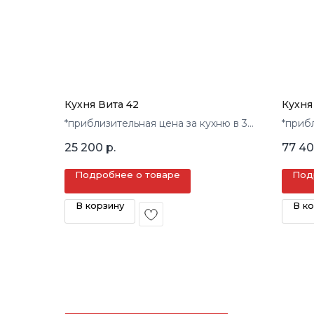
Кухня Вита 42
Кухня
*приблизительная цена за кухню в 3
*приб
кв.м.
кв.м.
25 200
р.
77 4
Подробнее о товаре
Под
В корзину
В к