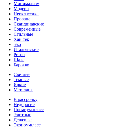
Минимализм
Модерн
Неоклассика
Прованс
Скандинавские
Современные
Стильные
Хай-тек
Эко
Итальянские
Ретро
Шале
Барокко
Светлые
Темные
Яркие
Металлик
В рассрочку
Недорогие
Премиум-класс
Элитные
Дешевые
Эконом-класс