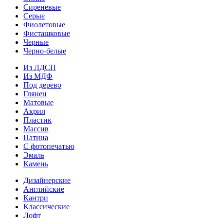
Сиреневые
Серые
Фиолетовые
Фисташковые
Черные
Черно-белые
Из ЛДСП
Из МДФ
Под дерево
Глянец
Матовые
Акрил
Пластик
Массив
Патина
С фотопечатью
Эмаль
Камень
Дизайнерские
Английские
Кантри
Классические
Лофт