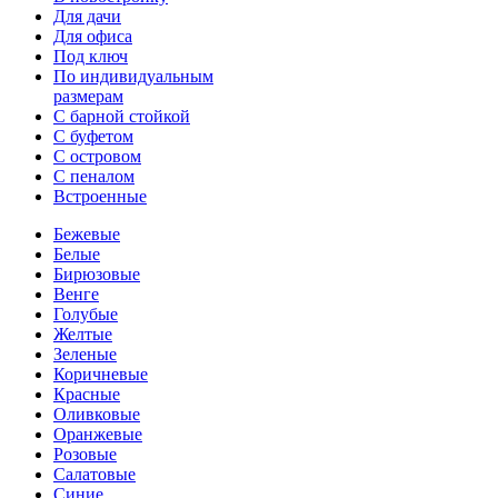
Для дачи
Для офиса
Под ключ
По индивидуальным
размерам
С барной стойкой
С буфетом
С островом
С пеналом
Встроенные
Бежевые
Белые
Бирюзовые
Венге
Голубые
Желтые
Зеленые
Коричневые
Красные
Оливковые
Оранжевые
Розовые
Салатовые
Синие